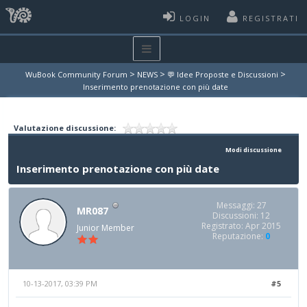
LOGIN
REGISTRATI
>
>
>
WuBook Community Forum
NEWS
💬 Idee Proposte e Discussioni
Inserimento prenotazione con più date
Valutazione discussione:
Modi discussione
Inserimento prenotazione con più date
Messaggi: 27
MR087
Discussioni: 12
Registrato: Apr 2015
Junior Member
Reputazione:
0
10-13-2017, 03:39 PM
#5