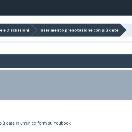
e e Discussioni
Inserimento prenotazione con più date
 più date in un'unico form su Youbook