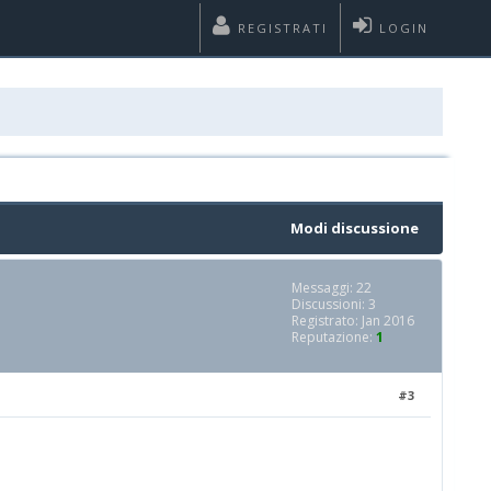
REGISTRATI
LOGIN
Modi discussione
Messaggi: 22
Discussioni: 3
Registrato: Jan 2016
Reputazione:
1
#3