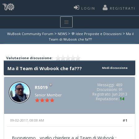
LOGIN
REGISTRATI
>
>
>
WuBook Community Forum
NEWS
💬 Idee Proposte e Discussioni
Ma il
Team di Wubook che fa???
Valutazione discussione:
Ma il Team di Wubook che fa???
Modi discussione
Messaggi: 489
RS019
Discussioni: 91
Registrato: Jun 2013
Senior Member
Reputazione:
14
09-02-2017, 08:08 AM
#1
Buongiorno... voglio chiedere a al Team di Wubook :