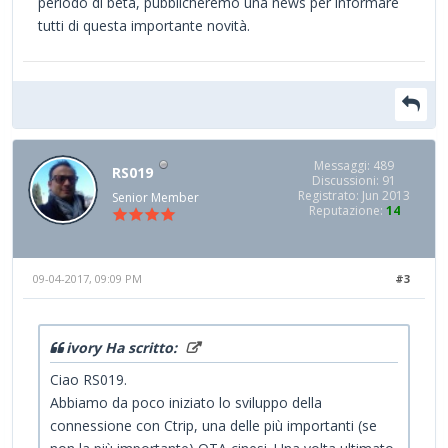
periodo di beta, pubblicheremo una news per informare
tutti di questa importante novità.
Messaggi: 489
RS019
Discussioni: 91
Registrato: Jun 2013
Senior Member
Reputazione:
14
09-04-2017, 09:09 PM
#3
ivory Ha scritto:
Ciao RS019.
Abbiamo da poco iniziato lo sviluppo della
connessione con Ctrip, una delle più importanti (se