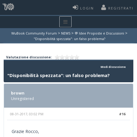
LOGIN
REGISTRATI
>
>
>
WuBook Community Forum
NEWS
💬 Idee Proposte e Discussioni
"Disponibilità spezzata": un falso problema?
Valutazione discussione:
Modi discussione
"Disponibilità spezzata": un falso problema?
brown
Unregistered
08-31-2017, 03:02 PM
#16
Grazie Rocco,