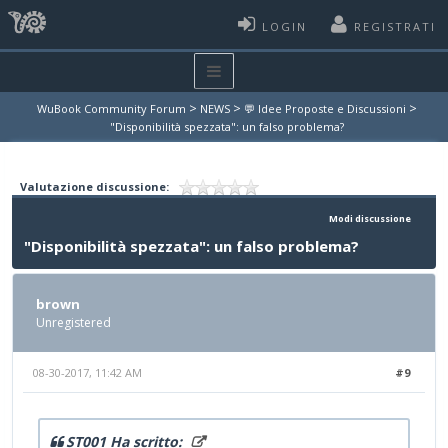
LOGIN
REGISTRATI
>
>
>
WuBook Community Forum
NEWS
💬 Idee Proposte e Discussioni
"Disponibilità spezzata": un falso problema?
Valutazione discussione:
Modi discussione
"Disponibilità spezzata": un falso problema?
brown
Unregistered
08-30-2017, 11:42 AM
#9
ST001 Ha scritto: