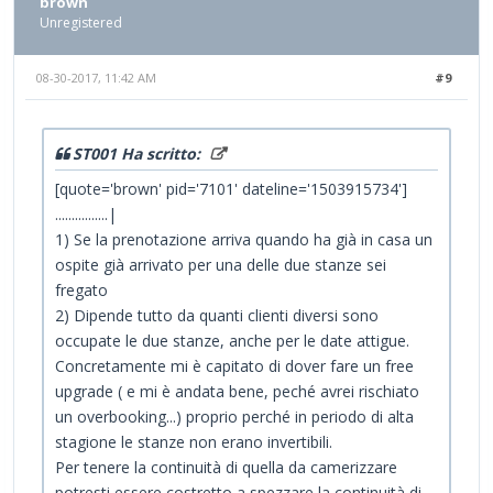
brown
Unregistered
08-30-2017, 11:42 AM
#9
ST001 Ha scritto:
[quote='brown' pid='7101' dateline='1503915734']
................|
1) Se la prenotazione arriva quando ha già in casa un
ospite già arrivato per una delle due stanze sei
fregato
2) Dipende tutto da quanti clienti diversi sono
occupate le due stanze, anche per le date attigue.
Concretamente mi è capitato di dover fare un free
upgrade ( e mi è andata bene, peché avrei rischiato
un overbooking...) proprio perché in periodo di alta
stagione le stanze non erano invertibili.
Per tenere la continuità di quella da camerizzare
potresti essere costretto a spezzare la continuità di