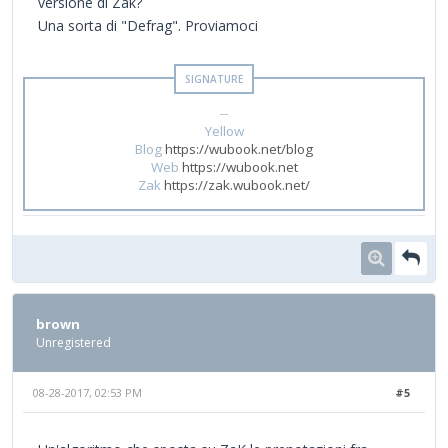
versione di Zak?
Una sorta di "Defrag". Proviamoci
--
Yellow
Blog
https://wubook.net/blog
Web
https://wubook.net
Zak
https://zak.wubook.net/
brown
Unregistered
08-28-2017, 02:53 PM
#5