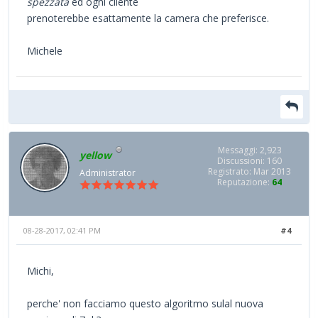
spezzata
ed ogni cliente
prenoterebbe esattamente la camera che preferisce.
Michele
Messaggi: 2,923
yellow
Discussioni: 160
Registrato: Mar 2013
Administrator
Reputazione:
64
08-28-2017, 02:41 PM
#4
Michi,
perche' non facciamo questo algoritmo sulal nuova