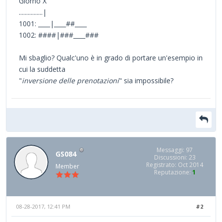
Giorno X
................|
1001: ____|____##____
1002: ####|###____###
Mi sbaglio? Qualc'uno è in grado di portare un'esempio in
cui la suddetta
"
inversione delle prenotazioni
" sia impossibile?
Messaggi: 97
GS084
Discussioni: 23
Registrato: Oct 2014
Member
Reputazione:
1
08-28-2017, 12:41 PM
#2