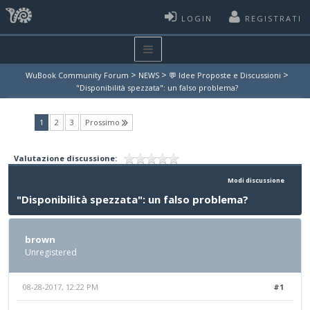
LOGIN
REGISTRATI
>
>
>
WuBook Community Forum
NEWS
💬 Idee Proposte e Discussioni
"Disponibilità spezzata": un falso problema?
(current)
1
2
3
Prossimo
Valutazione discussione:
Modi discussione
"Disponibilità spezzata": un falso problema?
brown
Unregistered
08-28-2017, 12:22 PM
#1