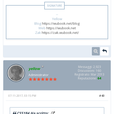
--
Yellow
Blog
https://wubook.net/blog
Web
https://wubook.net
Zak
https://zak.wubook.net/
Messaggi: 2,923
yellow
Discussioni: 160
Registrato: Mar 2013
Administrator
Reputazione:
64
07-11-2017, 03:15 PM
#43
CSS184 Ha scritto: