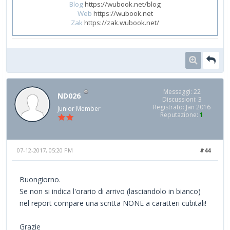
Blog
https://wubook.net/blog
Web
https://wubook.net
Zak
https://zak.wubook.net/
Messaggi: 22
ND026
Discussioni: 3
Registrato: Jan 2016
Junior Member
Reputazione:
1
07-12-2017, 05:20 PM
#44
Buongiorno.
Se non si indica l'orario di arrivo (lasciandolo in bianco)
nel report compare una scritta NONE a caratteri cubitali!
Grazie