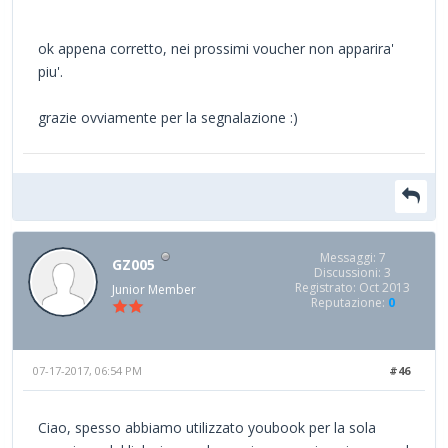
ok appena corretto, nei prossimi voucher non apparira'
piu'.
grazie ovviamente per la segnalazione :)
Messaggi: 7
GZ005
Discussioni: 3
Registrato: Oct 2013
Junior Member
Reputazione:
0
07-17-2017, 06:54 PM
#46
Ciao, spesso abbiamo utilizzato youbook per la sola