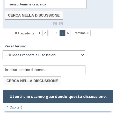
(current)
1
2
3
4
5
6
Prossimo
Precedente
Vai al forum:
Utenti che stanno guardando questa discussione:
1 Ospite(i)