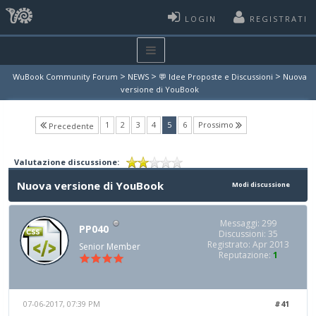
LOGIN
REGISTRATI
>
>
>
WuBook Community Forum
NEWS
💬 Idee Proposte e Discussioni
Nuova
versione di YouBook
(current)
1
2
3
4
5
6
Prossimo
Precedente
Valutazione discussione:
Nuova versione di YouBook
Modi discussione
Messaggi: 299
PP040
Discussioni: 35
Registrato: Apr 2013
Senior Member
Reputazione:
1
07-06-2017, 07:39 PM
#41