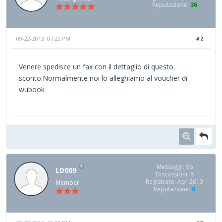
Reputazione:
36
09-22-2013, 07:22 PM
#2
Venere spedisce un fax con il dettaglio di questo
sconto.Normalmente noi lo alleghiamo al voucher di
wubook
Messaggi: 96
LD009
Discussioni: 8
Registrato: Apr 2013
Member
Reputazione:
0