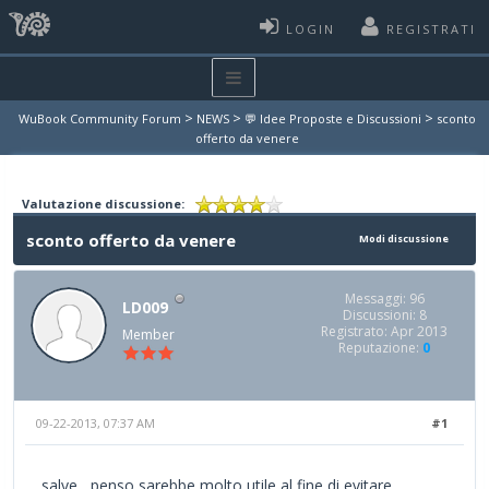
LOGIN
REGISTRATI
>
>
>
WuBook Community Forum
NEWS
💬 Idee Proposte e Discussioni
sconto
offerto da venere
Valutazione discussione:
sconto offerto da venere
Modi discussione
Messaggi: 96
LD009
Discussioni: 8
Registrato: Apr 2013
Member
Reputazione:
0
09-22-2013, 07:37 AM
#1
salve , penso sarebbe molto utile al fine di evitare