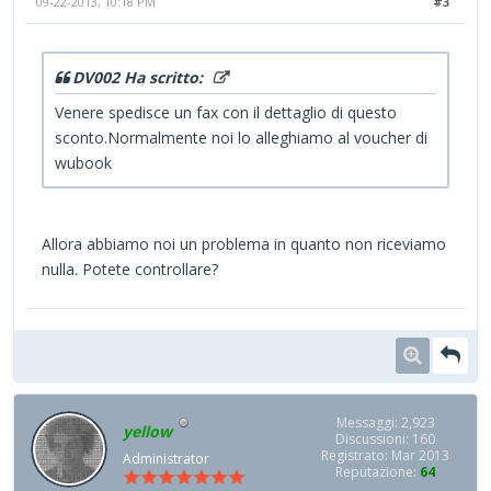
09-22-2013, 10:18 PM
#3
DV002 Ha scritto:
Venere spedisce un fax con il dettaglio di questo
sconto.Normalmente noi lo alleghiamo al voucher di
wubook
Allora abbiamo noi un problema in quanto non riceviamo
nulla. Potete controllare?
Messaggi: 2,923
yellow
Discussioni: 160
Registrato: Mar 2013
Administrator
Reputazione:
64