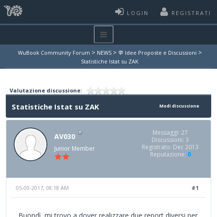
LOGIN
REGISTRATI
>
>
>
WuBook Community Forum
NEWS
💬 Idee Proposte e Discussioni
Statistiche Istat su ZAK
Valutazione discussione:
Statistiche Istat su ZAK
Modi discussione
Messaggi: 27
AV030
Discussioni: 3
Registrato: Dec 2013
Junior Member
Reputazione:
0
05-09-2017, 08:18 AM
#1
Buondì, mi trovo a dover realizzare due report diversi per