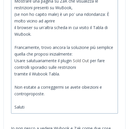
Mostrare una pagina su ZaK che visualizza le
restrizioni presenti su WuBook,
(se non ho capito male) è un po' una ridondanza: È
molto vicino ad aprire
il browser su un'altra scheda in cui visito il Tabla di
WuBook.
Francamente, trovo ancora la soluzione più semplice
quella che proposi inizialmente:
Usare salutuariamente il plugin
Sold Out
per fare
controlli sporadici sulle restrizioni
tramite il Wubook Tabla.
Non esitate a correggermi se avete obiezioni e
controproposte.
Saluti
Io non riesco a vedere Wubook e Zak come due cose