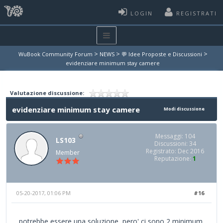
LOGIN
REGISTRATI
>
>
>
WuBook Community Forum
NEWS
💬 Idee Proposte e Discussioni
evidenziare minimum stay camere
Valutazione discussione:
evidenziare minimum stay camere
Modi discussione
Messaggi: 104
LS103
Discussioni: 34
Registrato: Dec 2016
Member
Reputazione:
1
05-20-2017, 01:06 PM
#16
potrebbe essere una soluzione, pero' ci sono 2 minimum