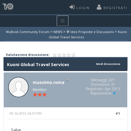
LOGIN
REGISTRATI
>
>
>
WuBook Community Forum
NEWS
💬 Idee Proposte e Discussioni
Kuoni
Global Travel Services
Valutazione discussione:
Kuoni Global Travel Services
Modi discussione
Messaggi: 227
massimo.roma
Discussioni: 31
Registrato: Apr 2013
Member
Reputazione:
0
09-16-2013, 06:57 PM
#1
Salve ,