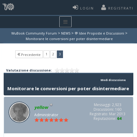
LOGIN
REGISTRATI
>
>
>
WuBook Community Forum
NEWS
💬 Idee Proposte e Discussioni
Monitorare le conversioni per poter disintermediare
(current)
1
2
3
Precedente
Valutazione discussione:
Modi discussione
Monitorare le conversioni per poter disintermediare
Messaggi: 2,923
yellow
Discussioni: 160
Registrato: Mar 2013
Administrator
Reputazione:
64