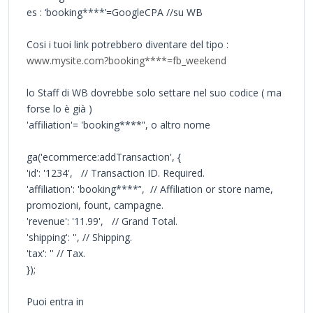
es : ‘booking****’=GoogleCPA //su WB
Cosi i tuoi link potrebbero diventare del tipo :
www.mysite.com?booking****=fb_weekend
lo Staff di WB dovrebbe solo settare nel suo codice ( ma
forse lo è già )
'affiliation'= 'booking****’', o altro nome
ga('ecommerce:addTransaction', {
'id': '1234', // Transaction ID. Required.
'affiliation': 'booking****’', // Affiliation or store name,
promozioni, fount, campagne.
'revenue': '11.99', // Grand Total.
'shipping': '', // Shipping.
'tax': '' // Tax.
});
Puoi entra in