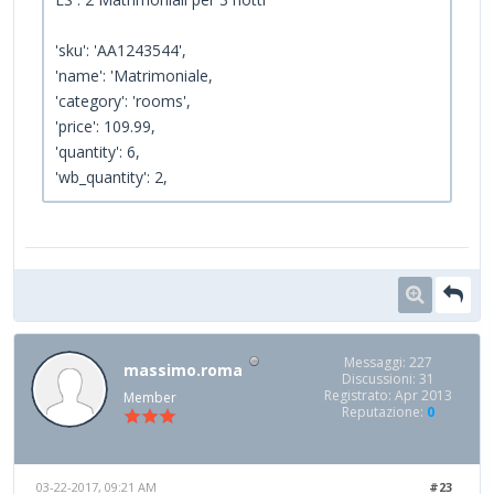
'sku': 'AA1243544',
'name': 'Matrimoniale,
'category': 'rooms',
'price': 109.99,
'quantity': 6,
'wb_quantity': 2,
Messaggi: 227
massimo.roma
Discussioni: 31
Registrato: Apr 2013
Member
Reputazione:
0
03-22-2017, 09:21 AM
#23