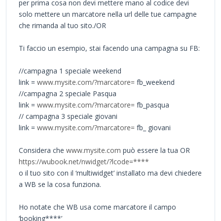
per prima cosa non devi mettere mano al codice devi
solo mettere un marcatore nella url delle tue campagne
che rimanda al tuo sito./OR
Ti faccio un esempio, stai facendo una campagna su FB:
//campagna 1 speciale weekend
link =
www.mysite.com/?marcatore=
fb_weekend
//campagna 2 speciale Pasqua
link =
www.mysite.com/?marcatore=
fb_pasqua
// campagna 3 speciale giovani
link =
www.mysite.com/?marcatore=
fb_ giovani
Considera che
www.mysite.com
può essere la tua OR
https://wubook.net/nwidget/?lcode=****
o il tuo sito con il ‘multiwidget’ installato ma devi chiedere
a WB se la cosa funziona.
Ho notate che WB usa come marcatore il campo
‘booking****’