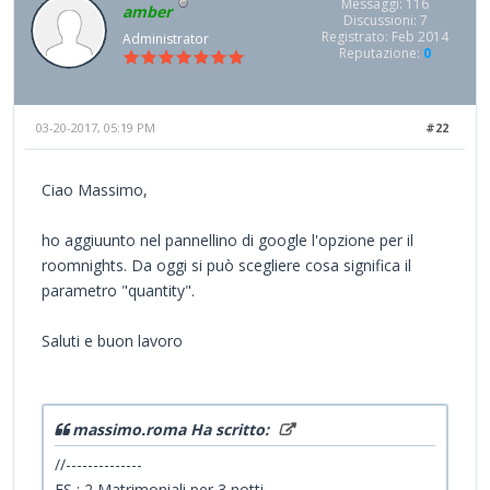
Messaggi: 116
amber
Discussioni: 7
Registrato: Feb 2014
Administrator
Reputazione:
0
03-20-2017, 05:19 PM
#22
Ciao Massimo,
ho aggiuunto nel pannellino di google l'opzione per il
roomnights. Da oggi si può scegliere cosa significa il
parametro "quantity".
Saluti e buon lavoro
massimo.roma Ha scritto:
//--------------
ES : 2 Matrimoniali per 3 notti