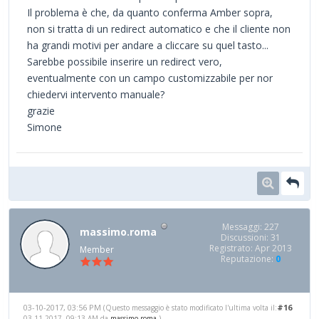
Il problema è che, da quanto conferma Amber sopra,
non si tratta di un redirect automatico e che il cliente non
ha grandi motivi per andare a cliccare su quel tasto...
Sarebbe possibile inserire un redirect vero,
eventualmente con un campo customizzabile per nor
chiedervi intervento manuale?
grazie
Simone
Messaggi: 227
massimo.roma
Discussioni: 31
Registrato: Apr 2013
Member
Reputazione:
0
03-10-2017, 03:56 PM
#16
(Questo messaggio è stato modificato l'ultima volta il:
03-11-2017, 09:13 AM da
massimo.roma
.)