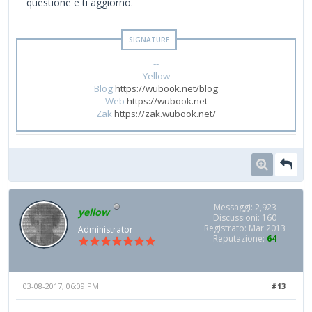
questione e ti aggiorno.
--
Yellow
Blog
https://wubook.net/blog
Web
https://wubook.net
Zak
https://zak.wubook.net/
Messaggi: 2,923
yellow
Discussioni: 160
Registrato: Mar 2013
Administrator
Reputazione:
64
03-08-2017, 06:09 PM
#13