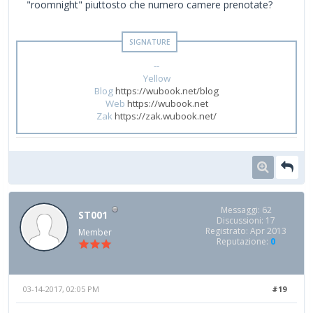
"roomnight" piuttosto che numero camere prenotate?
--
Yellow
Blog
https://wubook.net/blog
Web
https://wubook.net
Zak
https://zak.wubook.net/
Messaggi: 62
ST001
Discussioni: 17
Registrato: Apr 2013
Member
Reputazione:
0
03-14-2017, 02:05 PM
#19