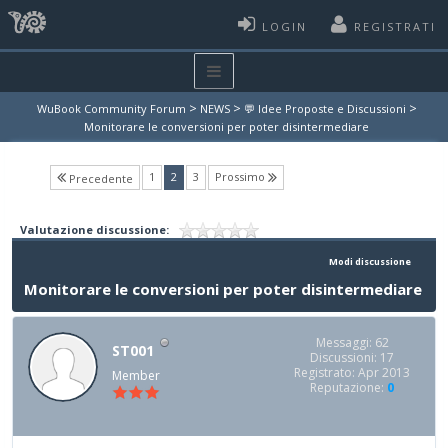
LOGIN
REGISTRATI
>
>
>
WuBook Community Forum
NEWS
💬 Idee Proposte e Discussioni
Monitorare le conversioni per poter disintermediare
(current)
1
2
3
Prossimo
Precedente
Valutazione discussione:
Modi discussione
Monitorare le conversioni per poter disintermediare
Messaggi: 62
ST001
Discussioni: 17
Registrato: Apr 2013
Member
Reputazione:
0