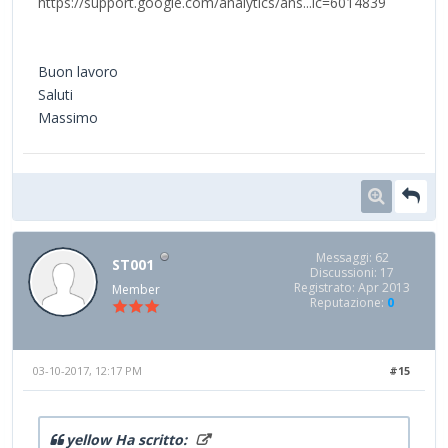
https://support.google.com/analytics/ans...ic=6014839
Buon lavoro
Saluti
Massimo
Messaggi: 62
ST001
Discussioni: 17
Registrato: Apr 2013
Member
Reputazione:
0
03-10-2017, 12:17 PM
#15
yellow Ha scritto: