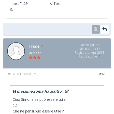
'tax': '1.29' // Tax.
});
Messaggi: 62
ST001
Discussioni: 17
Registrato: Apr 2013
Member
Reputazione:
0
03-10-2017, 06:08 PM
#17
massimo.roma Ha scritto:
Ciao Simone se può essere utile,
(...)
Che ne pensi può essere utile ?