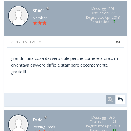
Messaggi: 201
SB001
Discussioni: 22
Registrato: Apr 2013
Member
Reputazione:
2
02-14-2017, 11:28 PM
#3
grandi!!! una cosa davvero utile perchè come era ora... mi
diventava davvero difficile stampare decentemente.
grazie!!!!
Messaggi: 936
Esda
Discussioni: 141
Registrato: Apr 2013
Posting Freak
Reputazione:
36