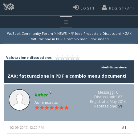
LOGIN
REGISTRATI
>
>
>
WuBook Community Forum
NEWS
💬 Idee Proposte e Discussioni
ZAK:
fatturazione in PDF e cambio menu documenti
Valutazione discussione:
Modi discussione
ZAK: fatturazione in PDF e cambio menu documenti
Messaggi: 0
luther
Discussioni: 183
Registrato: May 2016
Administrator
Reputazione:
51
02-09-2017, 12:20 PM
#1