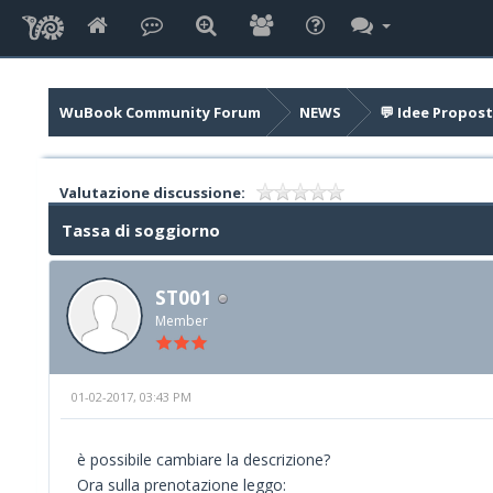
WuBook Community Forum
NEWS
💬 Idee Propost
Valutazione discussione:
Tassa di soggiorno
ST001
Member
01-02-2017, 03:43 PM
è possibile cambiare la descrizione?
Ora sulla prenotazione leggo: