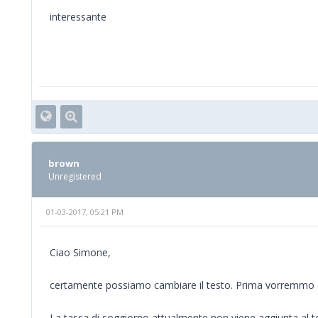
interessante
brown
Unregistered
01-03-2017, 05:21 PM
Ciao Simone,
certamente possiamo cambiare il testo. Prima vorremmo c
La tassa di soggiorno attualmente non viene aggiunta al t