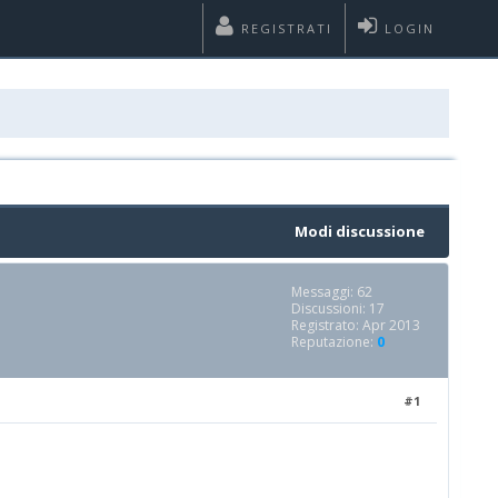
REGISTRATI
LOGIN
Modi discussione
Messaggi: 62
Discussioni: 17
Registrato: Apr 2013
Reputazione:
0
#1