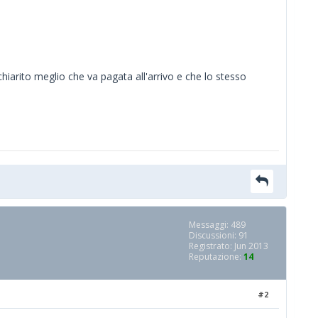
iarito meglio che va pagata all'arrivo e che lo stesso
Messaggi: 489
Discussioni: 91
Registrato: Jun 2013
Reputazione:
14
#2