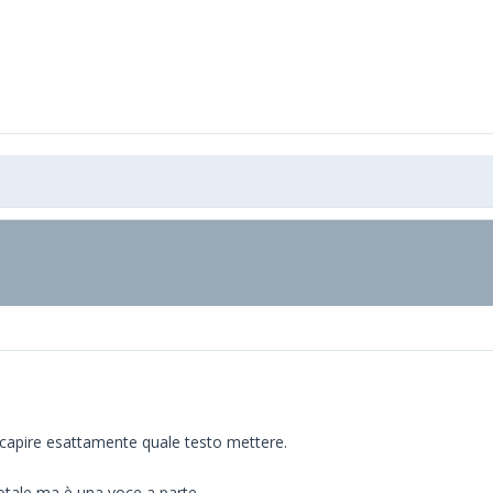
apire esattamente quale testo mettere.
otale ma è una voce a parte.