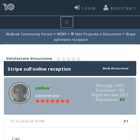
LOGIN
REGISTRATI
>
>
>
WuBook Community Forum
NEWS
💬 Idee Proposte e Discussioni
Stripe
sull'online reception
Valutazione discussione:
Stripe sull'online reception
Modi discussione
Messaggi: 2,923
yellow
Discussioni: 160
Registrato: Mar 2013
Administrator
Reputazione:
64
12-15-2016, 02:19 PM
#1
Cari,