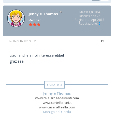
Messaggi: 204
Jenny e Thomas
Discussioni: 28
Registrato: Apr 2013
Member
Reputazione:
0
12-16-2016, 06:39 PM
#5
ciao, anche a noi interesserebbe!
grazieee
Jenny e Thomas
www.relaisrosadeiventi.com
www.corteferrari.it
www.casaraffaella.com
Moniga del Garda