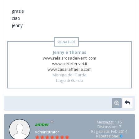
grazie
ciao
jenny
Jenny e Thomas
www.relaisrosadeiventi.com
www.corteferrari.it
www.casaraffaella.com
Moniga del Garda
Lago di Garda
Messaggi: 116
amber
Discussioni: 7
Registrato: Feb 2014
Administrator
Reputazione:
0