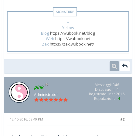
--
Yellow
Blog
https://wubook.net/blog
Web
https://wubook.net
Zak
https://zak.wubook.net/
Messaggi: 346
pink
Discussioni: 4
Registrato: Mar 2016
Administrator
Reputazione:
4
12-15-2016, 02:49 PM
#2