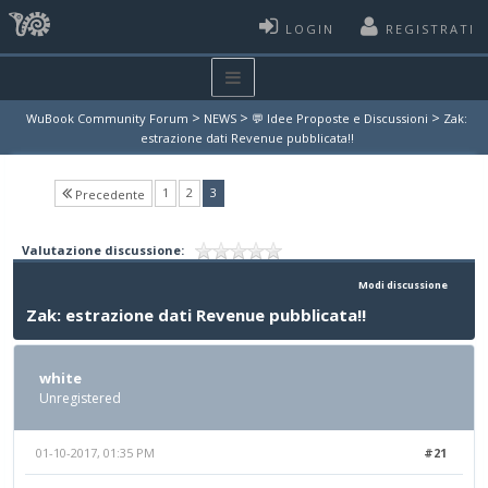
LOGIN
REGISTRATI
>
>
>
WuBook Community Forum
NEWS
💬 Idee Proposte e Discussioni
Zak:
estrazione dati Revenue pubblicata!!
(current)
1
2
3
Precedente
Valutazione discussione:
Modi discussione
Zak: estrazione dati Revenue pubblicata!!
white
Unregistered
01-10-2017, 01:35 PM
#21