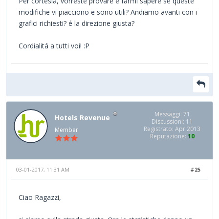
Per cortesia, vorreste provare e farmi sapere se queste
modifiche vi piacciono e sono utili? Andiamo avanti con i
grafici richiesti? é la direzione giusta?
Cordialitá a tutti voi! :P
Messaggi: 71
Hotels Revenue
Discussioni: 11
Registrato: Apr 2013
Member
Reputazione:
10
03-01-2017, 11:31 AM
#25
Ciao Ragazzi,