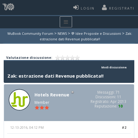
LOGIN
REGISTRATI
>
>
>
WuBook Community Forum
NEWS
💬 Idee Proposte e Discussioni
Zak:
estrazione dati Revenue pubblicata!!
Valutazione discussione:
Modi discussione
Zak: estrazione dati Revenue pubblicata!!
Messaggi: 71
Hotels Revenue
Discussioni: 11
Registrato: Apr 2013
Member
Reputazione:
10
12-13-2016, 04:12 PM
#2