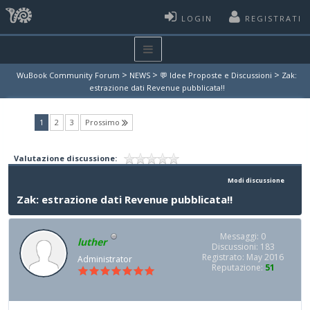
LOGIN
REGISTRATI
>
>
>
WuBook Community Forum
NEWS
💬 Idee Proposte e Discussioni
Zak:
estrazione dati Revenue pubblicata!!
(current)
1
2
3
Prossimo
Valutazione discussione:
Modi discussione
Zak: estrazione dati Revenue pubblicata!!
Messaggi: 0
luther
Discussioni: 183
Registrato: May 2016
Administrator
Reputazione:
51