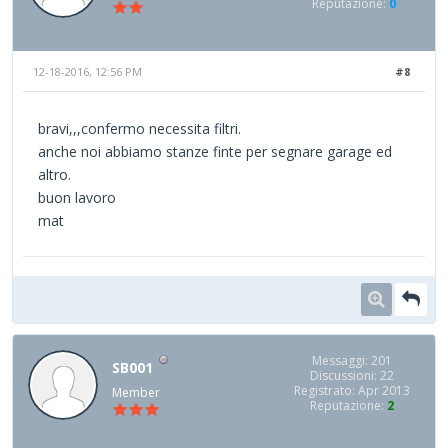
Reputazione:
0
12-18-2016, 12:56 PM
#8
bravi,,,confermo necessita filtri.
anche noi abbiamo stanze finte per segnare garage ed
altro.
buon lavoro
mat
Messaggi: 201
SB001
Discussioni: 22
Registrato: Apr 2013
Member
Reputazione:
2