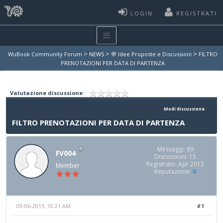
LOGIN
REGISTRATI
>
>
>
WuBook Community Forum
NEWS
💬 Idee Proposte e Discussioni
FILTRO
PRENOTAZIONI PER DATA DI PARTENZA
Valutazione discussione:
Modi discussione
FILTRO PRENOTAZIONI PER DATA DI PARTENZA
Messaggi: 89
FV004
Discussioni: 15
Registrato: Apr 2013
Member
Reputazione:
0
09-06-2013, 10:21 AM
#1