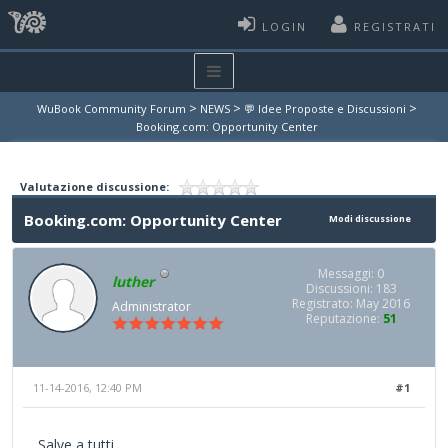
LOGIN
REGISTRATI
>
>
>
WuBook Community Forum
NEWS
💬 Idee Proposte e Discussioni
Booking.com: Opportunity Center
Valutazione discussione:
Booking.com: Opportunity Center
Modi discussione
Messaggi: 0
luther
Discussioni: 183
Registrato: May 2016
Administrator
Reputazione:
51
11-14-2016, 12:40 PM
#1
Salve a tutti,