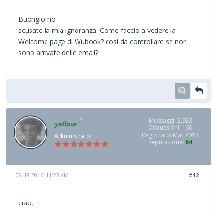
Buongiorno
scusate la mia ignoranza. Come faccio a vedere la
Welcome page di Wubook? così da controllare se non
sono arrivate delle email?
Messaggi: 2,923
yellow
Discussioni: 160
Registrato: Mar 2013
Administrator
Reputazione:
64
09-18-2016, 11:23 AM
#12
ciao,