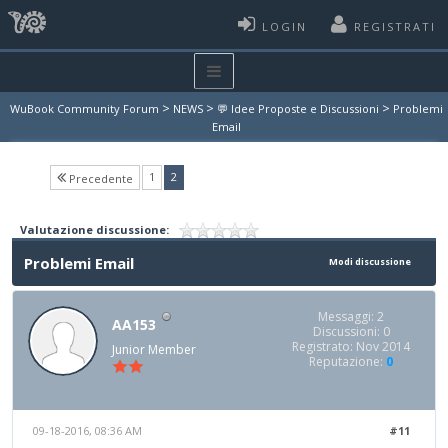
LOGIN
REGISTRATI
>
>
>
WuBook Community Forum
NEWS
💬 Idee Proposte e Discussioni
Problemi
Email
(current)
1
2
Precedente
Valutazione discussione:
Problemi Email
Modi discussione
Messaggi: 2
AA153
Discussioni: 0
Registrato: Nov 2014
Junior Member
Reputazione:
0
09-18-2016, 08:36 AM
#11