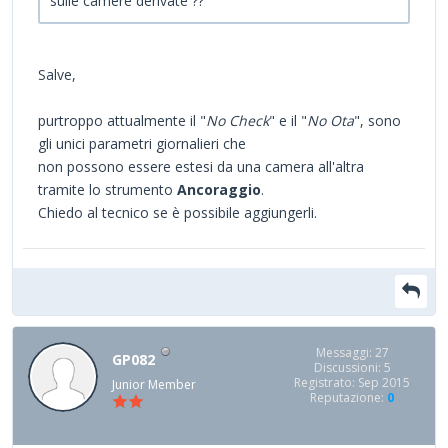
sulle camere derivate ??
Salve,
purtroppo attualmente il "
No Check
" e il "
No Ota
", sono
gli unici parametri giornalieri che
non possono essere estesi da una camera all'altra
tramite lo strumento
Ancoraggio
.
Chiedo al tecnico se è possibile aggiungerli.
Messaggi: 27
GP082
Discussioni: 5
Registrato: Sep 2015
Junior Member
Reputazione:
0