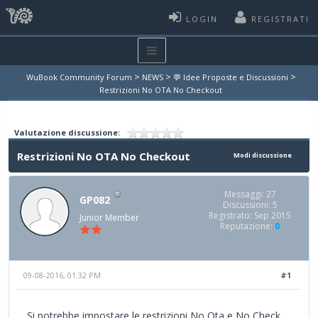
LOGIN
REGISTRATI
>
>
>
WuBook Community Forum
NEWS
💬 Idee Proposte e Discussioni
Restrizioni No OTA No Checkout
Valutazione discussione:
Restrizioni No OTA No Checkout
Modi discussione
Messaggi: 27
GP082
Discussioni: 5
Registrato: Sep 2015
Junior Member
Reputazione:
0
09-08-2016, 01:32 PM
#1
Si potrebbe impostare le restrizioni No Ota e No Check