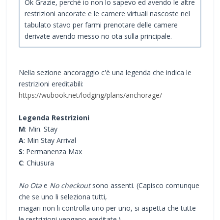
Ok Grazie, perchè io non lo sapevo ed avendo le altre
restrizioni ancorate e le camere virtuali nascoste nel
tabulato stavo per farmi prenotare delle camere
derivate avendo messo no ota sulla principale.
Nella sezione ancoraggio c'è una legenda che indica le
restrizioni ereditabili:
https://wubook.net/lodging/plans/anchorage/
Legenda Restrizioni
M
: Min. Stay
A
: Min Stay Arrival
S
: Permanenza Max
C
: Chiusura
No Ota
e
No checkout
sono assenti. (Capisco comunque
che se uno li seleziona tutti,
magari non li controlla uno per uno, si aspetta che tutte
le restrizioni vengano ereditate.)