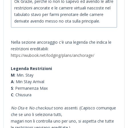
Ok Grazie, perchè io non lo sapevo ed avendo le altre
restrizioni ancorate e le camere virtuali nascoste nel
tabulato stavo per farmi prenotare delle camere
derivate avendo messo no ota sulla principale.
Nella sezione ancoraggio c'è una legenda che indica le
restrizioni ereditabili:
https://wubook.net/lodging/plans/anchorage/
Legenda Restrizioni
M
: Min. Stay
A
: Min Stay Arrival
S
: Permanenza Max
C
: Chiusura
No Ota
e
No checkout
sono assenti. (Capisco comunque
che se uno li seleziona tutti,
magari non li controlla uno per uno, si aspetta che tutte
le restrizioni vengano ereditate.)