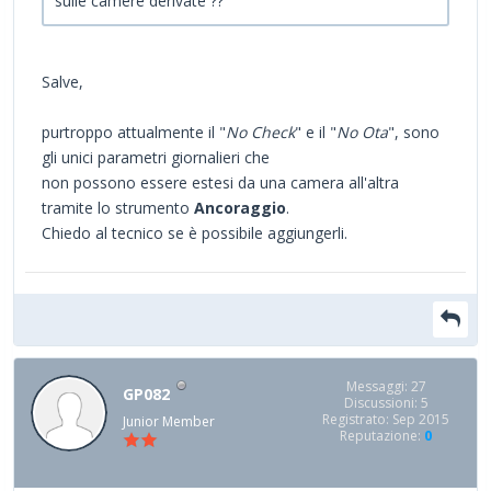
sulle camere derivate ??
Salve,
purtroppo attualmente il "
No Check
" e il "
No Ota
", sono
gli unici parametri giornalieri che
non possono essere estesi da una camera all'altra
tramite lo strumento
Ancoraggio
.
Chiedo al tecnico se è possibile aggiungerli.
Messaggi: 27
GP082
Discussioni: 5
Registrato: Sep 2015
Junior Member
Reputazione:
0