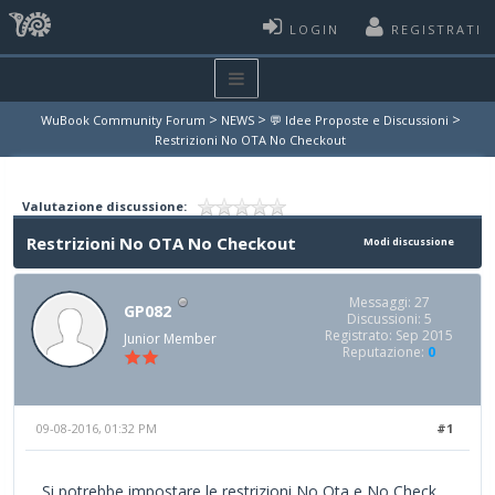
LOGIN
REGISTRATI
>
>
>
WuBook Community Forum
NEWS
💬 Idee Proposte e Discussioni
Restrizioni No OTA No Checkout
Valutazione discussione:
Restrizioni No OTA No Checkout
Modi discussione
Messaggi: 27
GP082
Discussioni: 5
Registrato: Sep 2015
Junior Member
Reputazione:
0
09-08-2016, 01:32 PM
#1
Si potrebbe impostare le restrizioni No Ota e No Check