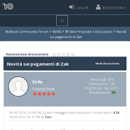
LOGIN
REGISTRATI
>
>
>
WuBook Community Forum
NEWS
💬 Idee Proposte e Discussioni
Novitá
sui pagamenti di Zak
Valutazione discussione:
Novitá sui pagamenti di Zak
Modi discussione
Messaggi: 936
Esda
Discussioni: 141
Registrato: Apr 2013
Posting Freak
Reputazione:
36
09-09-2016, 05:54 PM
#24
(Questo messaggio è stato modificato l'ultima volta il:
09-09-2016, 06:10 PM da
Esda
.)