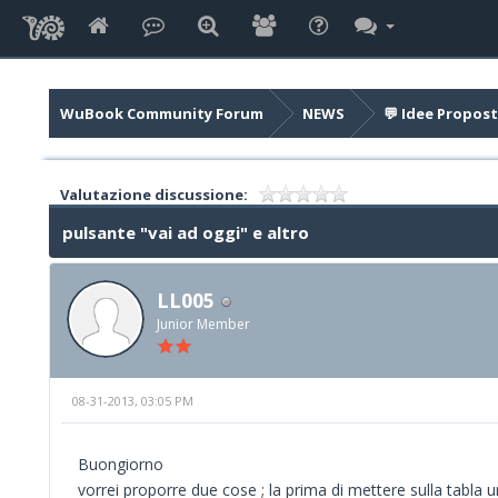
WuBook Community Forum
NEWS
💬 Idee Propost
Valutazione discussione:
pulsante "vai ad oggi" e altro
LL005
Junior Member
08-31-2013, 03:05 PM
Buongiorno
vorrei proporre due cose ; la prima di mettere sulla tabla u