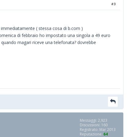
#3
rle immediatamente ( stessa cosa di b.com )
 domenica di febbraio ho impostato una singola a 49 euro
ata quando magari riceve una telefonata? dovrebbe
Messaggi: 2,923
Discussioni: 160
Registrato: Mar 2013
Reputazione:
64