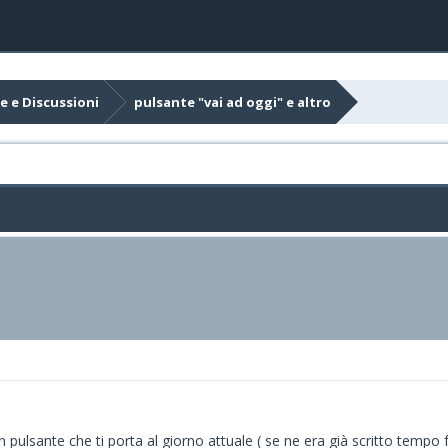
e e Discussioni
pulsante "vai ad oggi" e altro
n pulsante che ti porta al giorno attuale ( se ne era già scritto tempo 