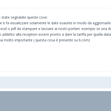
o state segnalate queste cose:
k che ti fa visualizzare solamente le date esaurite in modo da aggiorna
 excel o pdf da stampare e lasciare ai nostri portieri. esempio se una
ro addetto alla reception essere pronto a dare la tariffa per quella d
o sia molto importante ( questa cosa è presente su b.com)