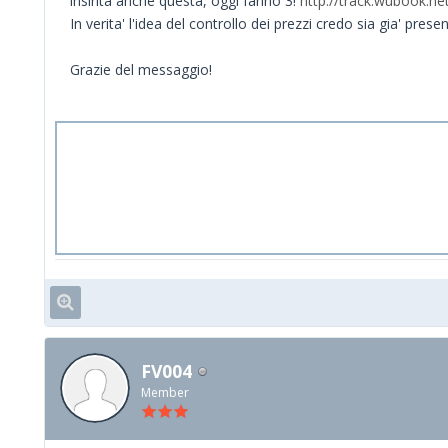
insirita anche questa, oggi fanno 3!
http://track.wubook.ne
In verita' l'idea del controllo dei prezzi credo sia gia' pres
Grazie del messaggio!
FV004
Member