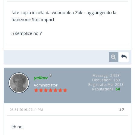
fate copia incolla da wuboook a Zak .. aggiungendo la
fuunzione Soft impact
:) semplice no ?
Messaggi: 2,923
yellow
Discussioni: 160
Registrato: Mar 2013
Administrator
Reputazione:
64
08-31-2016, 07:11 PM
#7
eh no,