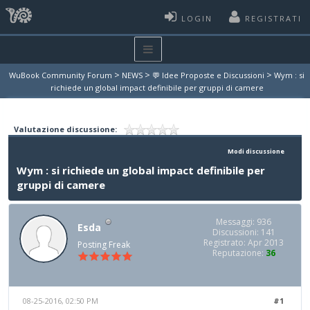
LOGIN
REGISTRATI
>
>
>
WuBook Community Forum
NEWS
💬 Idee Proposte e Discussioni
Wym : si
richiede un global impact definibile per gruppi di camere
Valutazione discussione:
Modi discussione
Wym : si richiede un global impact definibile per
gruppi di camere
Messaggi: 936
Esda
Discussioni: 141
Registrato: Apr 2013
Posting Freak
Reputazione:
36
08-25-2016, 02:50 PM
#1