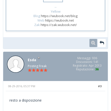
--
Yellow
Blog
https://wubook.net/blog
Web
https://wubook.net
Zak
https://zak.wubook.net/
Messaggi: 936
Esda
Discussioni: 141
Registrato: Apr 2013
Posting Freak
Reputazione:
36
08-29-2016, 05:37 PM
#3
resto a disposizione