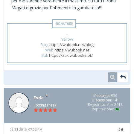
per me sarebbe veramente il massimo. Su tutti i fronti.
Magari e grazie per l'intervento in gambatesa!!!
--
Yellow
Blog
https://wubook.net/blog
Web
https://wubook.net
Zak
https://zak.wubook.net/
Messaggi: 936
Esda
Discussioni: 141
Registrato: Apr 2013
Posting Freak
Reputazione:
36
08-31-2016, 07:06 PM
#6