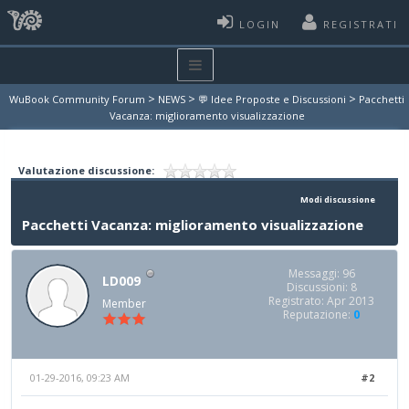
LOGIN
REGISTRATI
>
>
>
WuBook Community Forum
NEWS
💬 Idee Proposte e Discussioni
Pacchetti
Vacanza: miglioramento visualizzazione
Valutazione discussione:
Modi discussione
Pacchetti Vacanza: miglioramento visualizzazione
Messaggi: 96
LD009
Discussioni: 8
Registrato: Apr 2013
Member
Reputazione:
0
01-29-2016, 09:23 AM
#2