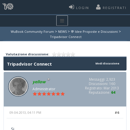
LOGIN
REGISTRATI
>
>
>
WuBook Community Forum
NEWS
💬 Idee Proposte e Discussioni
Tripadvisor Connect
Valutazione discussione:
Tripadvisor Connect
Modi discussione
Messaggi: 2,923
yellow
Discussioni: 160
Registrato: Mar 2013
Administrator
Reputazione:
64
09-04-2013, 04:11 PM
#6
Si,