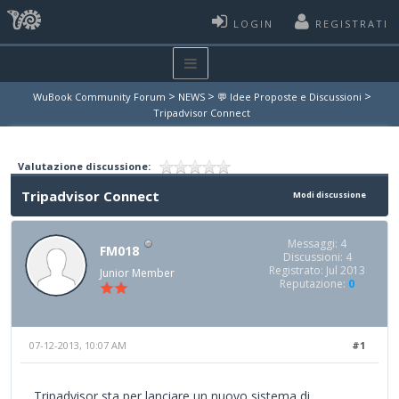
LOGIN
REGISTRATI
>
>
>
WuBook Community Forum
NEWS
💬 Idee Proposte e Discussioni
Tripadvisor Connect
Valutazione discussione:
Tripadvisor Connect
Modi discussione
Messaggi: 4
FM018
Discussioni: 4
Registrato: Jul 2013
Junior Member
Reputazione:
0
07-12-2013, 10:07 AM
#1
Tripadvisor sta per lanciare un nuovo sistema di