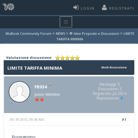
LOGIN
REGISTRATI
>
>
>
WuBook Community Forum
NEWS
💬 Idee Proposte e Discussioni
LIMITE
TARIFFA MINIMA
Valutazione discussione:
LIMITE TARIFFA MINIMA
Modi discussione
Messaggi: 5
FR034
Discussioni: 3
Registrato: Jul 2014
Junior Member
Reputazione:
0
09-18-2015, 09:38 AM
#1
Buongiorno,