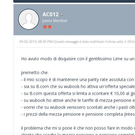
AC012
Junior Member
09-02-2015, 08:30 PM
(Questo messaggio è stato modificato l'ultima volta il: 09
Ho avuto modo di disquisire con il gentilissimo Lime su u
premetto che:
- il mio scopo è di mantenere una parity rate assoluta con
- sia su B.com che su wubook ho attiva un'offerta special
- su B.com questa offerta si limita a scontare € 10,00 al g
- su wubook ho attive anche le tariffe di mezza pensione
- vorrei che su wubook venissero scontati anche i pasti olt
- i prezzi della mezza pensione e pensione completa (inte
il problema che mi si pone è che non posso fare in modo 
cliente che sceglie la mezza pensione o pensione completa