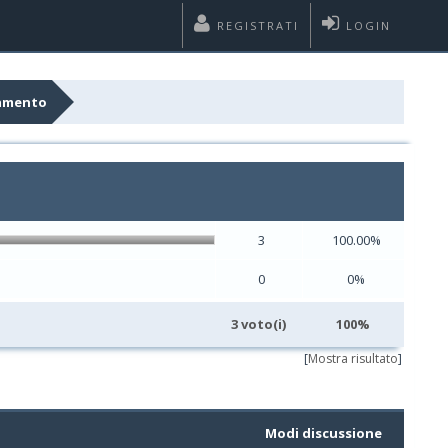
REGISTRATI
LOGIN
tamento
3
100.00%
0
0%
3 voto(i)
100%
[
Mostra risultato
]
Modi discussione