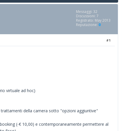
Messaggi: 32
Discussioni: 7
Registrato: May 2013
Reputazione:
0
#1
rio virtuale ad hoc)
trattamenti della camera sotto "opzioni aggiuntive"
su booking (-€ 10,00) e contemporaneamente permettere al
to fisso)