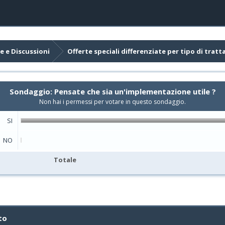
e e Discussioni
Offerte speciali differenziate per tipo di trat
Sondaggio: Pensate che sia un'implementazione utile ?
Non hai i permessi per votare in questo sondaggio.
SI
NO
Totale
to