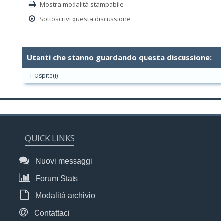
Mostra modalità stampabile
Sottoscrivi questa discussione
Utenti che stanno guardando questa discussione:
1 Ospite(i)
QUICK LINKS
Nuovi messaggi
Forum Stats
Modalità archivio
Contattaci