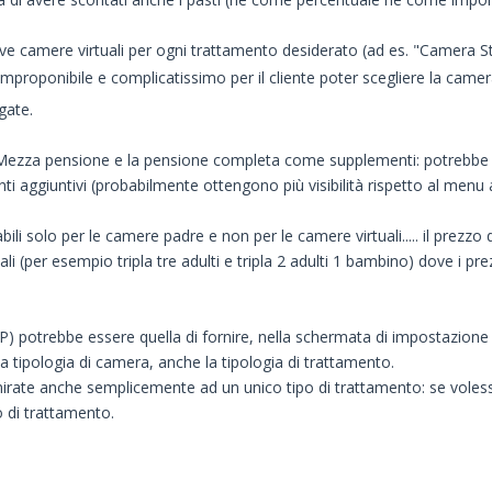
uove camere virtuali per ogni trattamento desiderato (ad es. "Came
proponibile e complicatissimo per il cliente poter scegliere la came
gate.
ezza pensione e la pensione completa come supplementi: potrebbe f
ti aggiuntivi (probabilmente ottengono più visibilità rispetto al me
o per le camere padre e non per le camere virtuali..... il prezzo dei 
li (per esempio tripla tre adulti e tripla 2 adulti 1 bambino) dove i pre
:P) potrebbe essere quella di fornire, nella schermata di impostazione de
a tipologia di camera, anche la tipologia di trattamento.
mirate anche semplicemente ad un unico tipo di trattamento: se voless
o di trattamento.