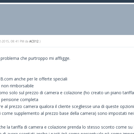
-02-2015, 08:41 PM da
AC012
.)
n problema che purtroppo mi affligge.
 B.com anche per le offerte speciali
e non rimborsabile
iorno solo sul prezzo di camera e colazione (ho creato un piano tariffa
 e pensione completa
re al prezzo camera qualora il cliente scegliesse una di queste opzioni
si come supplemento al prezzo base della camera) sono impostati nei 
che la tariffa di camera e colazione prenda lo stesso sconto come 
 di avere scontati anche i pasti (nè come percentuale nè come impor