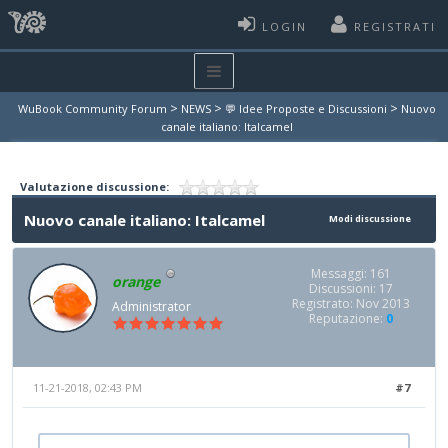
LOGIN
REGISTRATI
>
>
>
WuBook Community Forum
NEWS
💬 Idee Proposte e Discussioni
Nuovo
canale italiano: Italcamel
Valutazione discussione:
Nuovo canale italiano: Italcamel
Modi discussione
Messaggi: 161
orange
Discussioni: 17
Registrato: Nov 2013
Administrator
Reputazione:
0
11-21-2018, 02:43 PM
#7