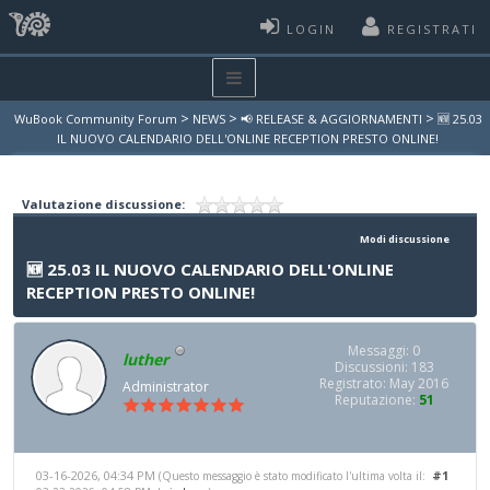
LOGIN
REGISTRATI
>
>
>
WuBook Community Forum
NEWS
📢 RELEASE & AGGIORNAMENTI
🆕​ 25.03
IL NUOVO CALENDARIO DELL'ONLINE RECEPTION PRESTO ONLINE!
Valutazione discussione:
Modi discussione
🆕​ 25.03 IL NUOVO CALENDARIO DELL'ONLINE
RECEPTION PRESTO ONLINE!
Messaggi: 0
luther
Discussioni: 183
Registrato: May 2016
Administrator
Reputazione:
51
03-16-2026, 04:34 PM
#1
(Questo messaggio è stato modificato l'ultima volta il: