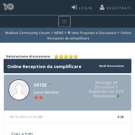
LOGIN
REGISTRATI
>
>
>
WuBook Community Forum
NEWS
💬 Idee Proposte e Discussioni
Online
Reception da semplificare
Valutazione discussione:
Online Reception da semplificare
Modi discussione
Messaggi: 44
SG123
Discussioni: 5
Registrato: Oct 2018
Junior Member
Reputazione:
2
08-10-2025, 07:53 AM
#28
Ciao a tutti,