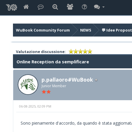
WuBook Community Forum
NEWS
💬 Idee Propost
Valutazione discussione:
Online Reception da semplificare
p.pallaoro#WuBook
Junior Member
06-08-2025, 02:09 PM
Sono pienamente d'accordo, da quando è stata aggiornata l'