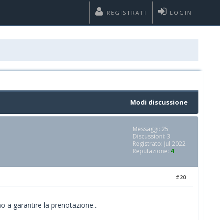
REGISTRATI
LOGIN
Modi discussione
Messaggi: 25
Discussioni: 3
Registrato: Jul 2022
Reputazione:
4
#20
 a garantire la prenotazione...