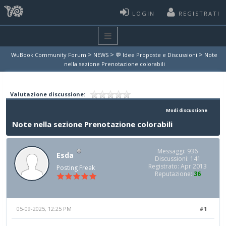
LOGIN
REGISTRATI
>
>
>
WuBook Community Forum
NEWS
💬 Idee Proposte e Discussioni
Note
nella sezione Prenotazione colorabili
Valutazione discussione:
Modi discussione
Note nella sezione Prenotazione colorabili
Messaggi: 936
Esda
Discussioni: 141
Registrato: Apr 2013
Posting Freak
Reputazione:
36
05-09-2025, 12:25 PM
#1