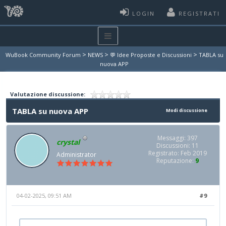
LOGIN
REGISTRATI
>
>
>
WuBook Community Forum
NEWS
💬 Idee Proposte e Discussioni
TABLA su
nuova APP
Valutazione discussione:
TABLA su nuova APP
Modi discussione
Messaggi: 397
crystal
Discussioni: 11
Registrato: Feb 2019
Administrator
Reputazione:
9
04-02-2025, 09:51 AM
#9