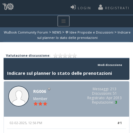
LOGIN
REGISTRATI
>
>
>
WuBook Community Forum
NEWS
💬 Idee Proposte e Discussioni
Indicare
sul planner lo stato delle prenotazioni
Valutazione discussione:
Modi discussione
Indicare sul planner lo stato delle prenotazioni
Messaggi: 213
RG006
Discussioni: 51
Registrato: Apr 2013
Member
Reputazione:
3
02-02-2025, 12:56 PM
#1