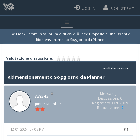
LOGIN
REGISTRATI
>
>
>
WuBook Community Forum
NEWS
💬 Idee Proposte e Discussioni
Ridmensionamento Soggiorno da Planner
Valutazione discussione:
Modi discussione
Ridmensionamento Soggiorno da Planner
Messaggi: 4
AA545
Discussioni: 0
Registrato: Oct 2019
Junior Member
Reputazione:
0
12-01-2024, 07:06 PM
#4