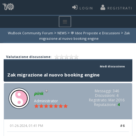
LOGIN
REGISTRATI
>
>
>
WuBook Community Forum
NEWS
💬 Idee Proposte e Discussioni
Zak
migrazione al nuovo booking engine
Valutazione discussione:
Modi discussione
Zak migrazione al nuovo booking engine
Messaggi: 346
pink
Discussioni: 4
Registrato: Mar 2016
Administrator
Reputazione:
4
01-26-2024, 01:41 PM
#6