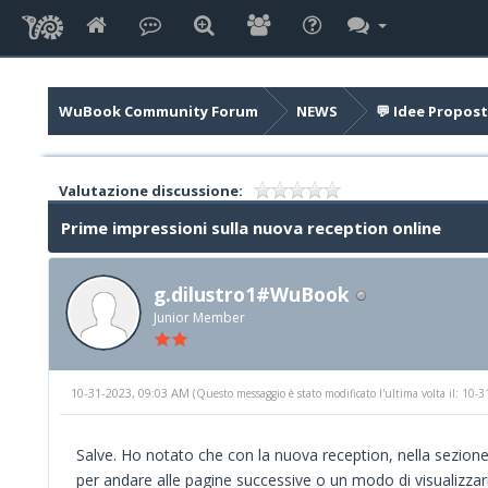
WuBook Community Forum
NEWS
💬 Idee Propost
Valutazione discussione:
Prime impressioni sulla nuova reception online
g.dilustro1#WuBook
Junior Member
10-31-2023, 09:03 AM
(Questo messaggio è stato modificato l'ultima volta il: 10
Salve. Ho notato che con la nuova reception, nella sezione
per andare alle pagine successive o un modo di visualizzarne