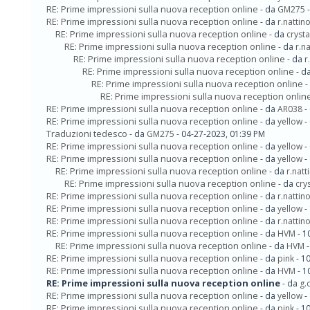
RE: Prime impressioni sulla nuova reception online
- da
GM275
-
RE: Prime impressioni sulla nuova reception online
- da
r.natti
RE: Prime impressioni sulla nuova reception online
- da
crysta
RE: Prime impressioni sulla nuova reception online
- da
r.n
RE: Prime impressioni sulla nuova reception online
- da
r
RE: Prime impressioni sulla nuova reception online
- d
RE: Prime impressioni sulla nuova reception online
-
RE: Prime impressioni sulla nuova reception onlin
RE: Prime impressioni sulla nuova reception online
- da
AR038
-
RE: Prime impressioni sulla nuova reception online
- da
yellow
-
Traduzioni tedesco
- da
GM275
- 04-27-2023, 01:39 PM
RE: Prime impressioni sulla nuova reception online
- da
yellow
-
RE: Prime impressioni sulla nuova reception online
- da
yellow
-
RE: Prime impressioni sulla nuova reception online
- da
r.nat
RE: Prime impressioni sulla nuova reception online
- da
cry
RE: Prime impressioni sulla nuova reception online
- da
r.natti
RE: Prime impressioni sulla nuova reception online
- da
yellow
-
RE: Prime impressioni sulla nuova reception online
- da
r.natti
RE: Prime impressioni sulla nuova reception online
- da
HVM
- 1
RE: Prime impressioni sulla nuova reception online
- da
HVM
-
RE: Prime impressioni sulla nuova reception online
- da
pink
- 1
RE: Prime impressioni sulla nuova reception online
- da
HVM
- 1
RE: Prime impressioni sulla nuova reception online
- da
g.
RE: Prime impressioni sulla nuova reception online
- da
yellow
-
RE: Prime impressioni sulla nuova reception online
- da
pink
- 1