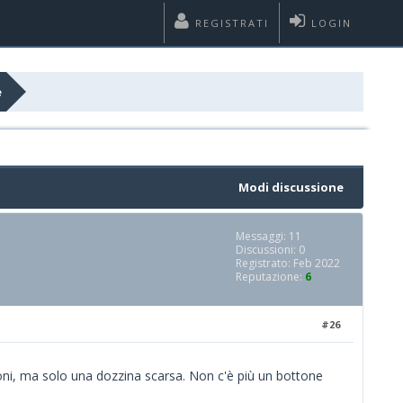
REGISTRATI
LOGIN
e
Modi discussione
Messaggi: 11
Discussioni: 0
Registrato: Feb 2022
Reputazione:
6
#26
ioni, ma solo una dozzina scarsa. Non c'è più un bottone