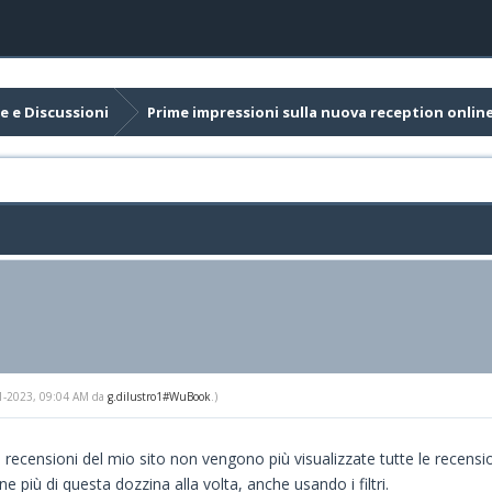
e e Discussioni
Prime impressioni sulla nuova reception onlin
-31-2023, 09:04 AM da
g.dilustro1#WuBook
.)
 recensioni del mio sito non vengono più visualizzate tutte le recens
 più di questa dozzina alla volta, anche usando i filtri.