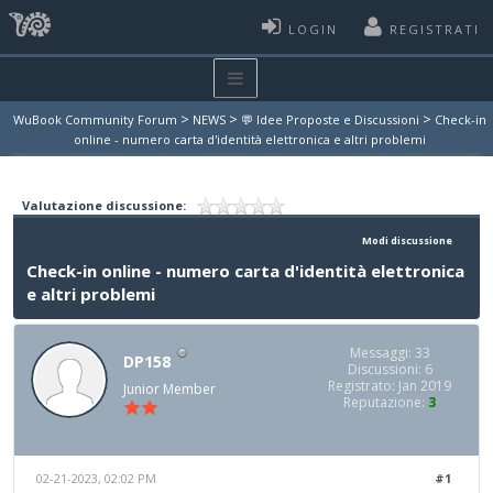
LOGIN
REGISTRATI
>
>
>
WuBook Community Forum
NEWS
💬 Idee Proposte e Discussioni
Check-in
online - numero carta d'identità elettronica e altri problemi
Valutazione discussione:
Modi discussione
Check-in online - numero carta d'identità elettronica
e altri problemi
Messaggi: 33
DP158
Discussioni: 6
Registrato: Jan 2019
Junior Member
Reputazione:
3
02-21-2023, 02:02 PM
#1