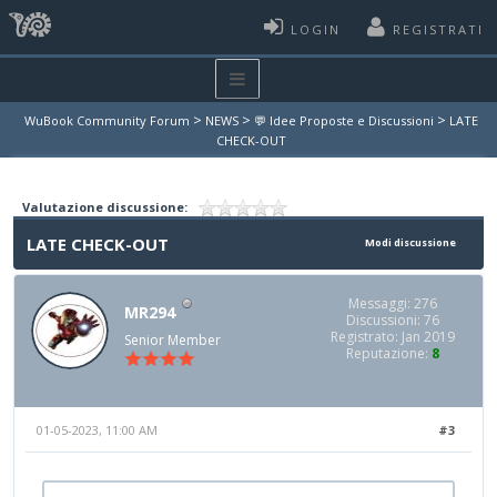
LOGIN
REGISTRATI
>
>
>
WuBook Community Forum
NEWS
💬 Idee Proposte e Discussioni
LATE
CHECK-OUT
Valutazione discussione:
LATE CHECK-OUT
Modi discussione
Messaggi: 276
MR294
Discussioni: 76
Registrato: Jan 2019
Senior Member
Reputazione:
8
01-05-2023, 11:00 AM
#3