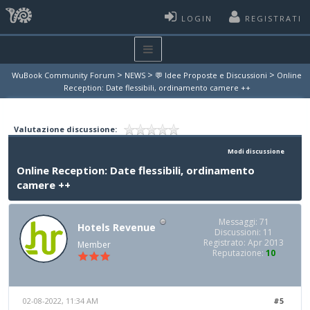
LOGIN
REGISTRATI
>
>
>
WuBook Community Forum
NEWS
💬 Idee Proposte e Discussioni
Online
Reception: Date flessibili, ordinamento camere ++
Valutazione discussione:
Modi discussione
Online Reception: Date flessibili, ordinamento
camere ++
Messaggi: 71
Hotels Revenue
Discussioni: 11
Registrato: Apr 2013
Member
Reputazione:
10
02-08-2022, 11:34 AM
#5