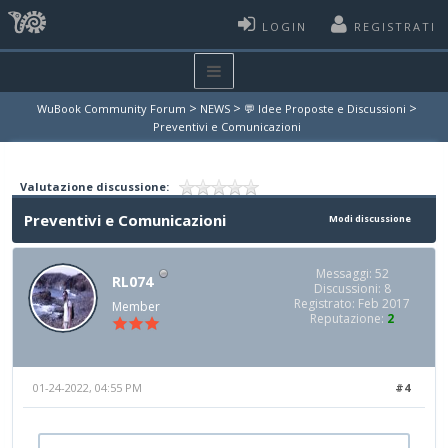
LOGIN
REGISTRATI
>
>
>
WuBook Community Forum
NEWS
💬 Idee Proposte e Discussioni
Preventivi e Comunicazioni
Valutazione discussione:
Preventivi e Comunicazioni
Modi discussione
Messaggi: 52
RL074
Discussioni: 8
Registrato: Feb 2017
Member
Reputazione:
2
01-24-2022, 04:55 PM
#4