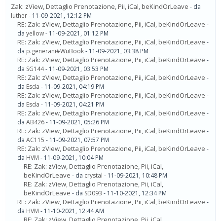
Zak: zView, Dettaglio Prenotazione, Pii, iCal, beKindOrLeave
- da
luther
- 11-09-2021, 12:12 PM
RE: Zak: zView, Dettaglio Prenotazione, Pii, iCal, beKindOrLeave
-
da
yellow
- 11-09-2021, 01:12 PM
RE: Zak: zView, Dettaglio Prenotazione, Pii, iCal, beKindOrLeave
-
da
p.generani#WuBook
- 11-09-2021, 03:38 PM
RE: Zak: zView, Dettaglio Prenotazione, Pii, iCal, beKindOrLeave
-
da
SG144
- 11-09-2021, 03:53 PM
RE: Zak: zView, Dettaglio Prenotazione, Pii, iCal, beKindOrLeave
-
da
Esda
- 11-09-2021, 04:19 PM
RE: Zak: zView, Dettaglio Prenotazione, Pii, iCal, beKindOrLeave
-
da
Esda
- 11-09-2021, 04:21 PM
RE: Zak: zView, Dettaglio Prenotazione, Pii, iCal, beKindOrLeave
-
da
AB426
- 11-09-2021, 05:26 PM
RE: Zak: zView, Dettaglio Prenotazione, Pii, iCal, beKindOrLeave
-
da
AC115
- 11-09-2021, 07:57 PM
RE: Zak: zView, Dettaglio Prenotazione, Pii, iCal, beKindOrLeave
-
da
HVM
- 11-09-2021, 10:04 PM
RE: Zak: zView, Dettaglio Prenotazione, Pii, iCal,
beKindOrLeave
- da
crystal
- 11-09-2021, 10:48 PM
RE: Zak: zView, Dettaglio Prenotazione, Pii, iCal,
beKindOrLeave
- da
SD093
- 11-10-2021, 12:34 PM
RE: Zak: zView, Dettaglio Prenotazione, Pii, iCal, beKindOrLeave
-
da
HVM
- 11-10-2021, 12:44 AM
RE: Zak: zView, Dettaglio Prenotazione, Pii, iCal,