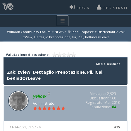
LOGIN
REGISTRATI
>
>
>
WuBook Community Forum
NEWS
💬 Idee Proposte e Discussioni
Zak:
zView, Dettaglio Prenotazione, Pii, iCal, beKindOrLeave
Valutazione discussione:
Modi discussione
Zak: zView, Dettaglio Prenotazione, Pii, iCal,
beKindOrLeave
Messaggi: 2,923
yellow
Discussioni: 160
Registrato: Mar 2013
Administrator
Reputazione:
64
11-14-2021, 09:57 PM
#35