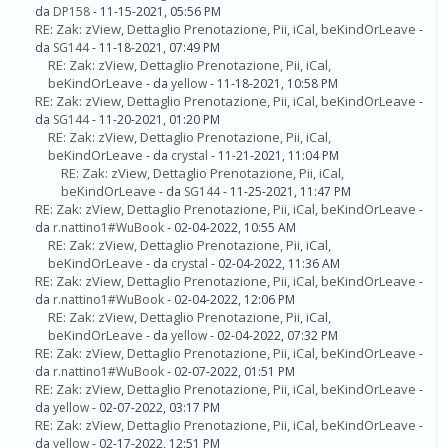
da
DP158
- 11-15-2021, 05:56 PM
RE: Zak: zView, Dettaglio Prenotazione, Pii, iCal, beKindOrLeave
-
da
SG144
- 11-18-2021, 07:49 PM
RE: Zak: zView, Dettaglio Prenotazione, Pii, iCal,
beKindOrLeave
- da
yellow
- 11-18-2021, 10:58 PM
RE: Zak: zView, Dettaglio Prenotazione, Pii, iCal, beKindOrLeave
-
da
SG144
- 11-20-2021, 01:20 PM
RE: Zak: zView, Dettaglio Prenotazione, Pii, iCal,
beKindOrLeave
- da
crystal
- 11-21-2021, 11:04 PM
RE: Zak: zView, Dettaglio Prenotazione, Pii, iCal,
beKindOrLeave
- da
SG144
- 11-25-2021, 11:47 PM
RE: Zak: zView, Dettaglio Prenotazione, Pii, iCal, beKindOrLeave
-
da
r.nattino1#WuBook
- 02-04-2022, 10:55 AM
RE: Zak: zView, Dettaglio Prenotazione, Pii, iCal,
beKindOrLeave
- da
crystal
- 02-04-2022, 11:36 AM
RE: Zak: zView, Dettaglio Prenotazione, Pii, iCal, beKindOrLeave
-
da
r.nattino1#WuBook
- 02-04-2022, 12:06 PM
RE: Zak: zView, Dettaglio Prenotazione, Pii, iCal,
beKindOrLeave
- da
yellow
- 02-04-2022, 07:32 PM
RE: Zak: zView, Dettaglio Prenotazione, Pii, iCal, beKindOrLeave
-
da
r.nattino1#WuBook
- 02-07-2022, 01:51 PM
RE: Zak: zView, Dettaglio Prenotazione, Pii, iCal, beKindOrLeave
-
da
yellow
- 02-07-2022, 03:17 PM
RE: Zak: zView, Dettaglio Prenotazione, Pii, iCal, beKindOrLeave
-
da
yellow
- 02-17-2022, 12:51 PM