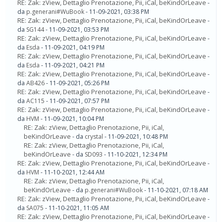
RE: Zak: zView, Dettaglio Prenotazione, Pii, iCal, beKindOrLeave
-
da
p.generani#WuBook
- 11-09-2021, 03:38 PM
RE: Zak: zView, Dettaglio Prenotazione, Pii, iCal, beKindOrLeave
-
da
SG144
- 11-09-2021, 03:53 PM
RE: Zak: zView, Dettaglio Prenotazione, Pii, iCal, beKindOrLeave
-
da
Esda
- 11-09-2021, 04:19 PM
RE: Zak: zView, Dettaglio Prenotazione, Pii, iCal, beKindOrLeave
-
da
Esda
- 11-09-2021, 04:21 PM
RE: Zak: zView, Dettaglio Prenotazione, Pii, iCal, beKindOrLeave
-
da
AB426
- 11-09-2021, 05:26 PM
RE: Zak: zView, Dettaglio Prenotazione, Pii, iCal, beKindOrLeave
-
da
AC115
- 11-09-2021, 07:57 PM
RE: Zak: zView, Dettaglio Prenotazione, Pii, iCal, beKindOrLeave
-
da
HVM
- 11-09-2021, 10:04 PM
RE: Zak: zView, Dettaglio Prenotazione, Pii, iCal,
beKindOrLeave
- da
crystal
- 11-09-2021, 10:48 PM
RE: Zak: zView, Dettaglio Prenotazione, Pii, iCal,
beKindOrLeave
- da
SD093
- 11-10-2021, 12:34 PM
RE: Zak: zView, Dettaglio Prenotazione, Pii, iCal, beKindOrLeave
-
da
HVM
- 11-10-2021, 12:44 AM
RE: Zak: zView, Dettaglio Prenotazione, Pii, iCal,
beKindOrLeave
- da
p.generani#WuBook
- 11-10-2021, 07:18 AM
RE: Zak: zView, Dettaglio Prenotazione, Pii, iCal, beKindOrLeave
-
da
SA075
- 11-10-2021, 11:05 AM
RE: Zak: zView, Dettaglio Prenotazione, Pii, iCal, beKindOrLeave
-