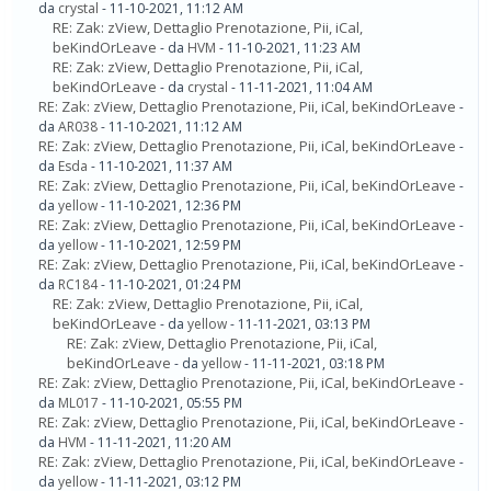
da
crystal
- 11-10-2021, 11:12 AM
RE: Zak: zView, Dettaglio Prenotazione, Pii, iCal,
beKindOrLeave
- da
HVM
- 11-10-2021, 11:23 AM
RE: Zak: zView, Dettaglio Prenotazione, Pii, iCal,
beKindOrLeave
- da
crystal
- 11-11-2021, 11:04 AM
RE: Zak: zView, Dettaglio Prenotazione, Pii, iCal, beKindOrLeave
-
da
AR038
- 11-10-2021, 11:12 AM
RE: Zak: zView, Dettaglio Prenotazione, Pii, iCal, beKindOrLeave
-
da
Esda
- 11-10-2021, 11:37 AM
RE: Zak: zView, Dettaglio Prenotazione, Pii, iCal, beKindOrLeave
-
da
yellow
- 11-10-2021, 12:36 PM
RE: Zak: zView, Dettaglio Prenotazione, Pii, iCal, beKindOrLeave
-
da
yellow
- 11-10-2021, 12:59 PM
RE: Zak: zView, Dettaglio Prenotazione, Pii, iCal, beKindOrLeave
-
da
RC184
- 11-10-2021, 01:24 PM
RE: Zak: zView, Dettaglio Prenotazione, Pii, iCal,
beKindOrLeave
- da
yellow
- 11-11-2021, 03:13 PM
RE: Zak: zView, Dettaglio Prenotazione, Pii, iCal,
beKindOrLeave
- da
yellow
- 11-11-2021, 03:18 PM
RE: Zak: zView, Dettaglio Prenotazione, Pii, iCal, beKindOrLeave
-
da
ML017
- 11-10-2021, 05:55 PM
RE: Zak: zView, Dettaglio Prenotazione, Pii, iCal, beKindOrLeave
-
da
HVM
- 11-11-2021, 11:20 AM
RE: Zak: zView, Dettaglio Prenotazione, Pii, iCal, beKindOrLeave
-
da
yellow
- 11-11-2021, 03:12 PM