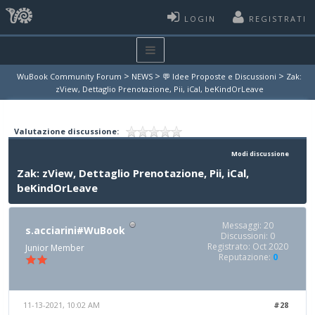
LOGIN
REGISTRATI
>
>
>
WuBook Community Forum
NEWS
💬 Idee Proposte e Discussioni
Zak:
zView, Dettaglio Prenotazione, Pii, iCal, beKindOrLeave
Valutazione discussione:
Modi discussione
Zak: zView, Dettaglio Prenotazione, Pii, iCal,
beKindOrLeave
Messaggi: 20
s.acciarini#WuBook
Discussioni: 0
Registrato: Oct 2020
Junior Member
Reputazione:
0
11-13-2021, 10:02 AM
#28