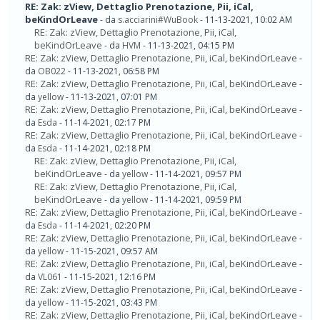
RE: Zak: zView, Dettaglio Prenotazione, Pii, iCal,
beKindOrLeave
- da
s.acciarini#WuBook
- 11-13-2021, 10:02 AM
RE: Zak: zView, Dettaglio Prenotazione, Pii, iCal,
beKindOrLeave
- da
HVM
- 11-13-2021, 04:15 PM
RE: Zak: zView, Dettaglio Prenotazione, Pii, iCal, beKindOrLeave
-
da
OB022
- 11-13-2021, 06:58 PM
RE: Zak: zView, Dettaglio Prenotazione, Pii, iCal, beKindOrLeave
-
da
yellow
- 11-13-2021, 07:01 PM
RE: Zak: zView, Dettaglio Prenotazione, Pii, iCal, beKindOrLeave
-
da
Esda
- 11-14-2021, 02:17 PM
RE: Zak: zView, Dettaglio Prenotazione, Pii, iCal, beKindOrLeave
-
da
Esda
- 11-14-2021, 02:18 PM
RE: Zak: zView, Dettaglio Prenotazione, Pii, iCal,
beKindOrLeave
- da
yellow
- 11-14-2021, 09:57 PM
RE: Zak: zView, Dettaglio Prenotazione, Pii, iCal,
beKindOrLeave
- da
yellow
- 11-14-2021, 09:59 PM
RE: Zak: zView, Dettaglio Prenotazione, Pii, iCal, beKindOrLeave
-
da
Esda
- 11-14-2021, 02:20 PM
RE: Zak: zView, Dettaglio Prenotazione, Pii, iCal, beKindOrLeave
-
da
yellow
- 11-15-2021, 09:57 AM
RE: Zak: zView, Dettaglio Prenotazione, Pii, iCal, beKindOrLeave
-
da
VL061
- 11-15-2021, 12:16 PM
RE: Zak: zView, Dettaglio Prenotazione, Pii, iCal, beKindOrLeave
-
da
yellow
- 11-15-2021, 03:43 PM
RE: Zak: zView, Dettaglio Prenotazione, Pii, iCal, beKindOrLeave
-