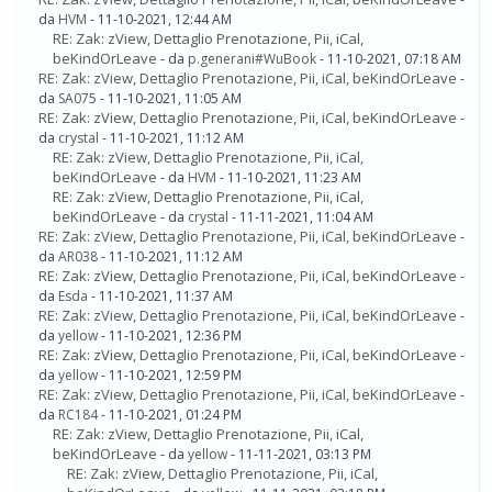
da
HVM
- 11-10-2021, 12:44 AM
RE: Zak: zView, Dettaglio Prenotazione, Pii, iCal,
beKindOrLeave
- da
p.generani#WuBook
- 11-10-2021, 07:18 AM
RE: Zak: zView, Dettaglio Prenotazione, Pii, iCal, beKindOrLeave
-
da
SA075
- 11-10-2021, 11:05 AM
RE: Zak: zView, Dettaglio Prenotazione, Pii, iCal, beKindOrLeave
-
da
crystal
- 11-10-2021, 11:12 AM
RE: Zak: zView, Dettaglio Prenotazione, Pii, iCal,
beKindOrLeave
- da
HVM
- 11-10-2021, 11:23 AM
RE: Zak: zView, Dettaglio Prenotazione, Pii, iCal,
beKindOrLeave
- da
crystal
- 11-11-2021, 11:04 AM
RE: Zak: zView, Dettaglio Prenotazione, Pii, iCal, beKindOrLeave
-
da
AR038
- 11-10-2021, 11:12 AM
RE: Zak: zView, Dettaglio Prenotazione, Pii, iCal, beKindOrLeave
-
da
Esda
- 11-10-2021, 11:37 AM
RE: Zak: zView, Dettaglio Prenotazione, Pii, iCal, beKindOrLeave
-
da
yellow
- 11-10-2021, 12:36 PM
RE: Zak: zView, Dettaglio Prenotazione, Pii, iCal, beKindOrLeave
-
da
yellow
- 11-10-2021, 12:59 PM
RE: Zak: zView, Dettaglio Prenotazione, Pii, iCal, beKindOrLeave
-
da
RC184
- 11-10-2021, 01:24 PM
RE: Zak: zView, Dettaglio Prenotazione, Pii, iCal,
beKindOrLeave
- da
yellow
- 11-11-2021, 03:13 PM
RE: Zak: zView, Dettaglio Prenotazione, Pii, iCal,