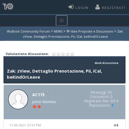
LOGIN
REGISTRATI
>
>
>
WuBook Community Forum
NEWS
💬 Idee Proposte e Discussioni
Zak:
zView, Dettaglio Prenotazione, Pii, iCal, beKindOrLeave
Valutazione discussione:
Modi discussione
Zak: zView, Dettaglio Prenotazione, Pii, iCal,
beKindOrLeave
Messaggi: 26
AC115
Discussioni: 0
Registrato: Mar 2014
Junior Member
Reputazione:
0
11-09-2021, 07:57 PM
#8